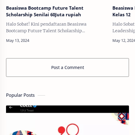
Beasiswa Bootcamp Future Talent
Beasiswa
Scholarship Senilai 60Juta rupiah
Kelas 12
Halo Sobat! Kini pendaftaran Beasiswa
Halo Sobat
Bootcamp Future Talent Scholarship
Leadershi
Harisenin.com Telah DIBUKA! Buat kalian yang
bagi lulus
pengen upgrade skill di bidang Auditor External,
(SMA/SMK/
Human Resourc…
pad…
Post a Comment
Popular Posts