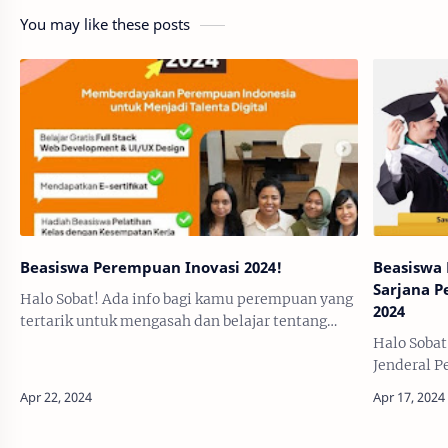
You may like these posts
Beasiswa Perempuan Inovasi 2024!
Beasiswa 
Sarjana P
Halo Sobat! Ada info bagi kamu perempuan yang
2024
tertarik untuk mengasah dan belajar tentang
keterampilan digital. Dapatkan Digital
Halo Sobat
Bootcamp GRATIS melalui program Beasiswa
Jenderal 
Perempuan …
pendanaan
Perkebuna
membuka S