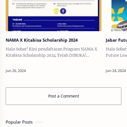
NAMA X Kitabisa Scholarship 2024
Jabar Fut
Halo Sobat! Kini pendaftaran Program NAMA X
Halo Sobat
Kitabisa Scholarship 2024 Telah DIBUKA!
Future Lea
Program NAMA X Kitabisa Scholarship
Future Le
merupakan Program beasiswa dan pembinaan
bantuan bi
untuk jenjang S1 ko…
Post a Comment
Popular Posts