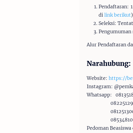
Pendaftaran: 
di
link berikut
)
Seleksi: Tentat
Pengumuman se
Alur Pendaftaran da
Narahubung:
Website:
https://be
Instagram: @pemk
Whatsapp:
081351
0822512
08125130
08534810
Pedoman Beasiswa d