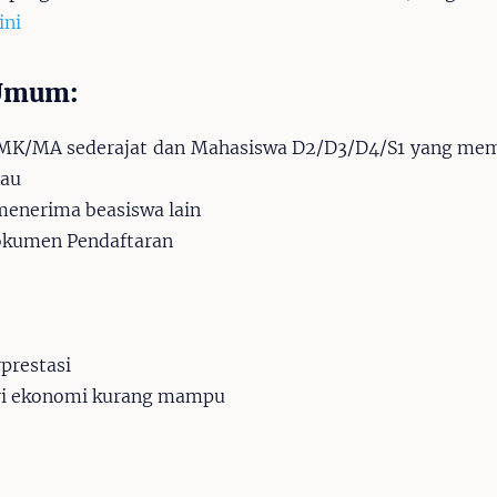
ini
 Umum:
MK/MA sederajat dan Mahasiswa D2/D3/D4/S1 yang mem
rau
menerima beasiswa lain
okumen Pendaftaran
prestasi
ri ekonomi kurang mampu