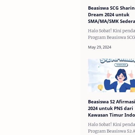
Beasiswa SCG Sharin
Dream 2024 untuk
SMA/MA/SMK Sedera
Halo Sobat! Kini pend
Program Beasiswa SCG
Sharing The Dream 20
Kategori SMA/MA/SMK
DIBUKA! Sharing the 
merupakan program b
SCG yang diperuntukk
…
Beasiswa S2 Afirmas
2024 untuk PNS dari
Kawasan Timur Indo
Halo Sobat! Kini pend
Program Beasiswa S2 A