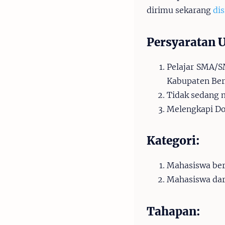
dirimu sekarang
dis
Persyaratan
Pelajar SMA/S
Kabupaten Be
Tidak sedang 
Melengkapi D
Kategori:
Mahasiswa ber
Mahasiswa da
Tahapan: