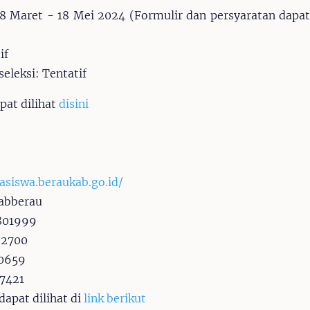
18 Maret - 18 Mei 2024 (Formulir dan persyaratan dapa
if
leksi: Tentatif
pat dilihat
disini
asiswa.beraukab.go.id/
abberau
801999
92700
0659
7421
apat dilihat di
link berikut