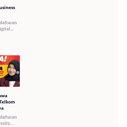
usiness
ndaftaran
gital
l Telah
 lulusan
liki
bidang
ngambi…
Jawa
 Telkom
ya
ndaftaran
rsity