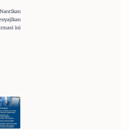
 Nantikan
nyajikan
rmasi ini