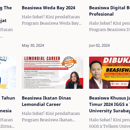
g The
Beasiswa Weda Bay 2024
Beasiswa Digital B
Profesional
Halo Sobat! Kini pendaftaran
jat
Program Beasiswa Weda Bay
Halo Sobat! Kini pe
aftaran
2024 Telah DIBUKA! Beasiswa
Program Beasiswa Di
Weda Bay adalah bagian dari
Business Profesiona
24
komitmen Weda Bay Project
DIBUKA! Untuk kamu
 Telah
meningkatkan kualitas
SMA/SMK yang memi
Dream
sumber daya manusia m…
ketertarikan dalam 
easiswa
digital saatnya me
an bagi
i Tahun
Beasiswa Ikatan Dinas
Beasiswa Khusus 
Lemondial Career
Timur 2024 IGGS x
nesia
University Suraba
Halo Sobat! Kini pendaftaran
aftaran
Program Beasiswa Ikatan
Halo Sobat! Kini pe
firmasi
Dinas Lemondial Career Telah
IGGS x Telkom Unive