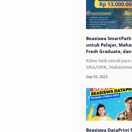
Beasiswa SmartPath
untuk Pelajar, Maha
Fresh Graduate, dan
Year
Kabar baik untuk para
SMA/SMK, Mahasiswa
Year, dan Fresh Gradu
Telah hadir Program 
SmartPath 2023 dengan
beasiswa sebesar
Rp13.000.000/semeste
…
Beasiswa DataPrint 