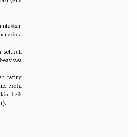
masi yang
nuntaskan
 penerima
n seluruh
 beasiswa
an rating
und profil
kin, baik
r).