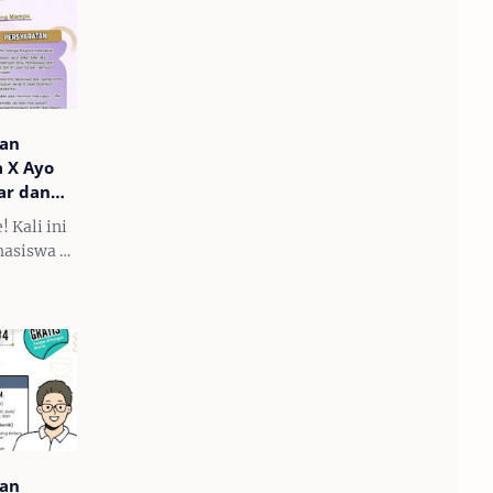
kan
a X Ayo
ar dan
! Kali ini
hasiswa di
uk
Beasiswa
ia
r. Program
kan