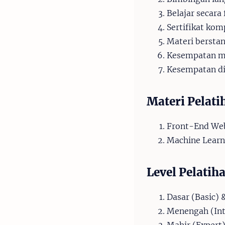
Belajar secara
Sertifikat kom
Materi berstan
Kesempatan me
Kesempatan dis
Materi Pelati
Front-End We
Machine Learn
Level Pelatih
Dasar (Basic) 
Menengah (Int
Mahir (Expert