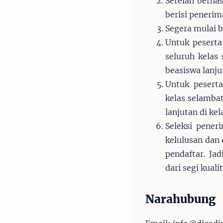
Setelah berha
berisi penerim
Segera mulai b
Untuk peserta
seluruh kelas
beasiswa lanju
Untuk peserta
kelas selamba
lanjutan di ke
Seleksi pener
kelulusan dan 
pendaftar. Ja
dari segi kual
Narahubung