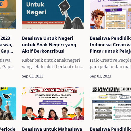
 2023
Beasiswa Untuk Negeri
Beasiswa Pendidi
siswa,
untuk Anak Negeri yang
Indonesia Creativ
 Gap
Aktif Berkontribusi
Pintar untuk Pelaj
Mahasiswa
 siswa
Kabar baik untuk anak negeri
Halo Creative People
, Gap
yang selalu aktif berkontribusi
para pelajar dan ma
ate!
di masyarakat maupun
seluruh Indonesia
Beasiswa
organisasi! Beasiswa Untuk
berkesempatan unt
 total
Negeri telah hadir untuk
mengikuti Program 
membantumu meraih
Pendidikan Indones
r untuk
pendidikan yang berkualitas.…
Creativa X Ayo Pinta
in…
Periode
Beasiswa untuk Mahasiswa
Beasiswa Pendidi