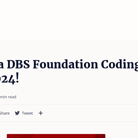
a DBS Foundation Codin
24!
 min read