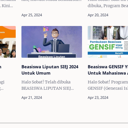
S2
 Kini
telah DIBUKA! Bagi kamu
dibuka, Program Bea
Mahasiswa yang sedang
2024! Bagi kamu lul
atch #2
menempuh Pendidikan di
SMA/SMK/sederajat
amu
Perguruan Tinggi dan
2024 atau maksimal
,
berprestasi baik di bidang
sebelumnya yang
 y…
aka…
membutuhkan bant
keuangan unt…
n
Beasiswa Liputan SIEJ 2024
Beasiswa GENSIF Y
Untuk Umum
Untuk Mahasiswa 
agi
Halo Sobat! Telah dibuka
Halo Sobat! Program
g
BEASISWA LIPUTAN SIEJ
GENSIF (Generasi Is
ah dan
2024! Bagi kamu yang
Falah) YDSF Malang
ampilan
memiliki ketertarikan dalam
DIBUKA! Bagi kamu
tal
bidang jurnalistik dan ingin
Mahasiswa aktif, pe
alui
mengembangkan diri dalam
dirimu untuk melan
rempuan
bidang liputan. The Society
jauh dalam mengejar
of…