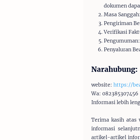
dokumen dapat
Masa Sanggah:
Pengiriman Be
Verifikasi Fakt
Pengumuman: 1
Penyaluran Bea
Narahubung:
website:
https://be
Wa: 082385307456
Informasi lebih len
Terima kasih atas 
informasi selanju
artikel-artikel inf