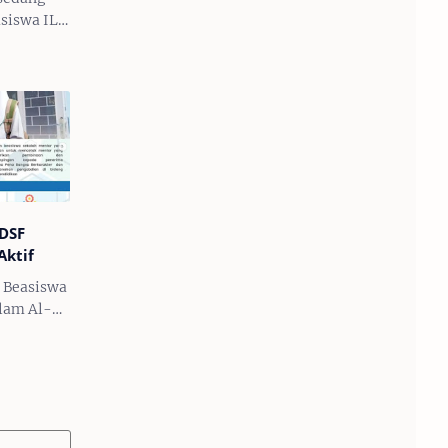
siswa ILF
usan
 tahun
 2 tahun
uan
DSF
Aktif
 Beasiswa
lam Al-
 Telah
rsiapkan
gkah lebih
 cita-…