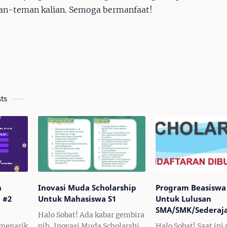
an-teman kalian. Semoga bermanfaat!
ts
n
Inovasi Muda Scholarship
Program Beasiswa 
 #2
Untuk Mahasiswa S1
Untuk Lulusan
SMA/SMK/Sederaj
Halo Sobat! Ada kabar gembira
 dan
 menarik
nih, Inovasi Muda Scholarship
Halo Sobat! Saat ini