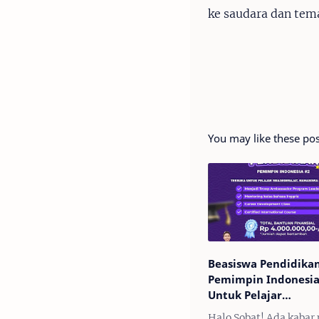
ke saudara dan tem
You may like these pos
Beasiswa Pendidika
Pemimpin Indonesia
Untuk Pelajar
SMA/SMK/Sederajat
Halo Sobat! Ada kabar