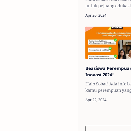
Mahasiswa D3, S1 & 
untuk pejuang edukasi.
Beasiswa Pendidikan
Pemimpin Indonesia B
telah DIBUKA! Bagi k
pelajar SMA/Sederajat
Mahasiswa D3, S1 & S2
Beasiswa Perempua
Inovasi 2024!
Halo Sobat! Ada info b
kamu perempuan yan
tertarik untuk mengas
belajar tentang keter
digital. Dapatkan Digi
Bootcamp GRATIS mel
program Beasiswa Pe
…