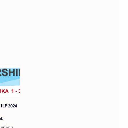
ILF 2024
at
 sedang