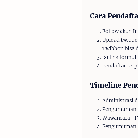
Cara Pendaft
Follow akun I
Upload twibbon
Twibbon bisa 
Isi link formu
Pendaftar terp
Timeline Pen
Administrasi 
Pengumuman ta
Wawancara : 15
Pengumuman ha