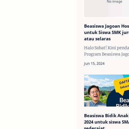
Beasiswa Jagoan Hos
untuk Siswa SMK jur
atau selaras
Halo Sobat! Kini pend
Program Beasiswa Jag
Hosting Telah DIBUKA
kamu lulusan SMK jur
IT/selaras atau yang 
minat pada teknologi 
atau hardware saa…
Beasiswa Bidik Anak
2024 untuk siswa S
sederajat