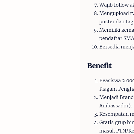
Wajib follow 
Mengupload tw
poster dan ta
Memiliki kema
pendaftar SMA
Bersedia menj
Benefit
Beasiswa 2.00
Piagam Pengh
Menjadi Brand
Ambassador).
Kesempatan ma
Gratis grup b
masuk PTN/Ked