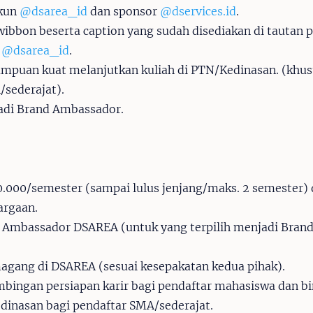
akun
@dsarea_id
dan sponsor
@dservices.id
.
ibbon beserta caption yang sudah disediakan di tautan 
g
@dsarea_id
.
mpuan kuat melanjutkan kuliah di PTN/Kedinasan. (khus
/sederajat).
adi Brand Ambassador.
0.000/semester (sampai lulus jenjang/maks. 2 semester)
argaan.
 Ambassador DSAREA (untuk yang terpilih menjadi Bran
gang di DSAREA (sesuai kesepakatan kedua pihak).
imbingan persiapan karir bagi pendaftar mahasiswa dan 
inasan bagi pendaftar SMA/sederajat.