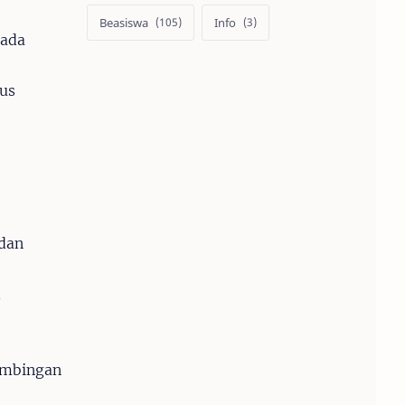
Beasiswa
Info
pada
us
 dan
d
bimbingan