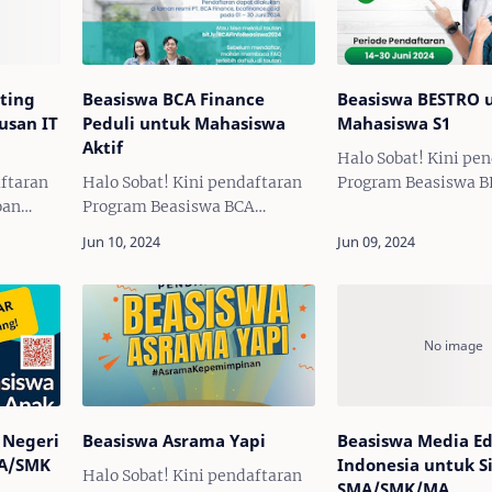
ting
Beasiswa BCA Finance
Beasiswa BESTRO 
usan IT
Peduli untuk Mahasiswa
Mahasiswa S1
Aktif
Halo Sobat! Kini pe
aftaran
Halo Sobat! Kini pendaftaran
Program Beasiswa 
oan
Program Beasiswa BCA
(Beasiswa Petrokimi
! Untuk
Finance Peduli 2024 Telah
Telah DIBUKA! Unt
usan
DIBUKA! Untuk kamu
yang terverifikasi s
memiliki
Mahasiswa aktif sarjana (S1)
penduduk Gresik, se
cloud
yang aktif berorganisasi dan
daftarkan dirimu u
membutuhkan bantuan dalam
b…
 Negeri
Beasiswa Asrama Yapi
Beasiswa Media Ed
MA/SMK
Indonesia untuk S
Halo Sobat! Kini pendaftaran
SMA/SMK/MA