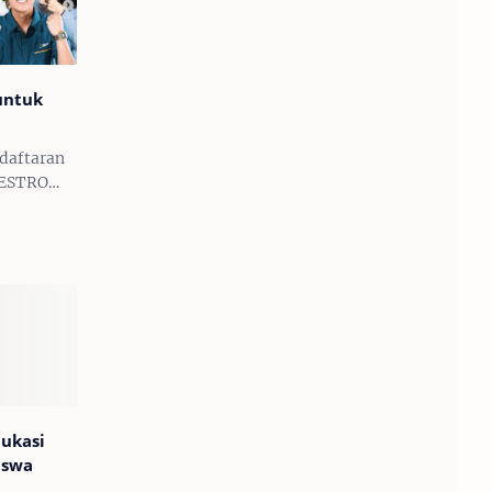
untuk
ndaftaran
BESTRO
a Gresik)
uk kamu
ebagai
gera
ntuk…
ukasi
iswa