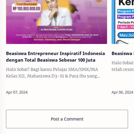
Beasiswa Entrepreneur Inspiratif Indonesia
Beasiswa
dengan Total Beasiswa Sebesar 100 Juta
Halo Sobat
Halo Sobat! Bagi kamu Pelajar SMA/SMK/MA
telah resm
Kelas XII, Mahasiswa D3-S1 & Para Ibu yang
SMA/SMK d
memiliki jiwa Enterpreuner dan tertarik dengan
ketinggala
dunia digital, wirausaha & industri kreat…
sekarang 
Post a Comment